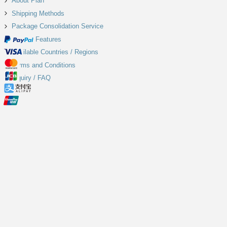
About Plan
Shipping Methods
Package Consolidation Service
Special Features
Available Countries / Regions
Terms and Conditions
Inquiry / FAQ