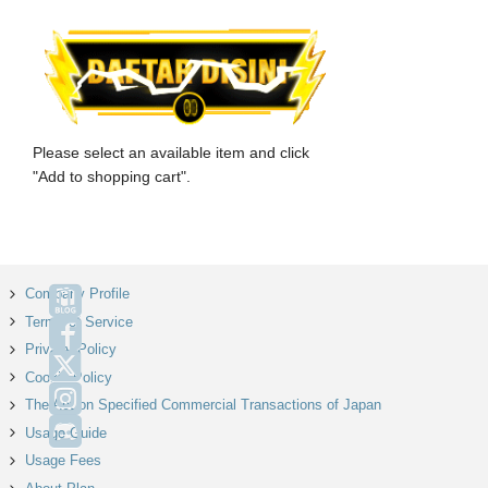
Please select an available item and click
"Add to shopping cart".
Company Profile
Terms of Service
Facebook
Privacy Policy
X
Cookie Policy
Instagram
The Act on Specified Commercial Transactions of Japan
Discord
Usage Guide
Usage Fees