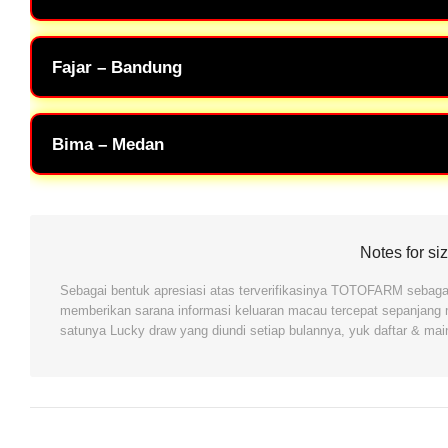
Yang saya suka dari TOTOFARM adalah link alternatifnya selalu te
saja.
Fajar – Bandung
Interface situsnya nyaman digunakan dan informasi pasaran sangat j
terpercaya.
Bima – Medan
Customer service TOTOFARM sangat cepat merespon jika ada kenda
Notes for si
Sebagai bentuk apresiasi atas terverifikasinya TOTOFARM sebaga
memberikan sarana informasi keluaran macau tercepat sepanjang
satunya Lucky draw yang diundi setiap bulannya, yuk daftar & 