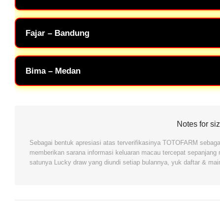
Yang saya suka dari TOTOFARM adalah link alternatifnya selalu te
saja.
Fajar – Bandung
Interface situsnya nyaman digunakan dan informasi pasaran sangat j
terpercaya.
Bima – Medan
Customer service TOTOFARM sangat cepat merespon jika ada kenda
Notes for si
Sebagai bentuk apresiasi atas terverifikasinya TOTOFARM sebaga
memberikan sarana informasi keluaran macau tercepat sepanjang
satunya Lucky draw yang diundi setiap bulannya, yuk daftar & 