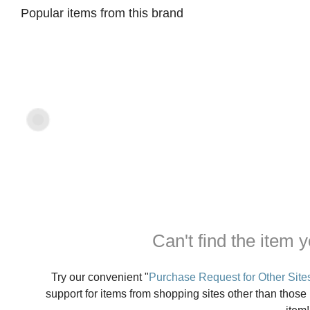
Popular items from this brand
Can't find the item y
Try our convenient "
Purchase Request for Other Site
support for items from shopping sites other than those