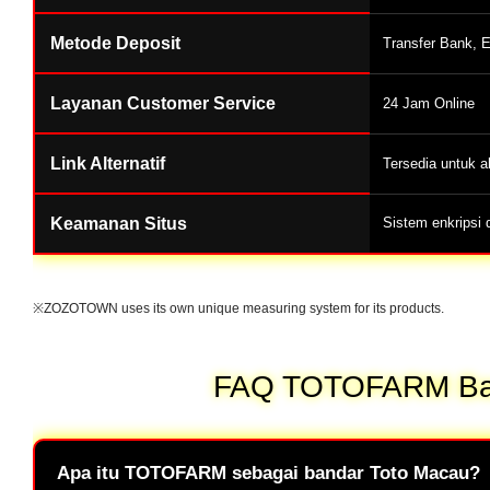
Metode Deposit
Transfer Bank, 
Layanan Customer Service
24 Jam Online
Link Alternatif
Tersedia untuk a
Keamanan Situs
Sistem enkripsi
※ZOZOTOWN uses its own unique measuring system for its products.
FAQ TOTOFARM Ban
Apa itu TOTOFARM sebagai bandar Toto Macau?