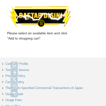
Please select an available item and click
"Add to shopping cart".
Company Profile
Terms of Service
Facebook
Privacy Policy
X
Cookie Policy
Instagram
The Act on Specified Commercial Transactions of Japan
Discord
Usage Guide
Usage Fees